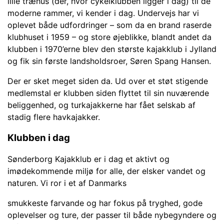
l
ille træhus (der, hvor cykelklubben ligger i dag) til de
moderne rammer, vi kender i dag. Undervejs har vi
oplevet både udfordringer – som da en brand raserde
klubhuset i 1959 – og store øjeblikke, blandt andet da
klubben i 1970’erne blev den største kajakklub i Jylland
og fik si
n første landsholdsroer, Søren Spang Hansen.
Der er sket meget siden da. Ud over et støt stigende
medlemstal er klubben siden flyttet til sin
nuværende
beliggenhed, og turkajakkerne har fået selskab af
stadig flere havkajakker.
Klubben i dag
Sønderborg Kajakklub er i dag et aktivt og
imødekommende miljø for alle, der elsker vandet og
naturen. Vi ror i
et af Danmarks
smukkeste farvande og har fokus på tryghed, gode
oplevelser og ture, der passer til både nybegyndere og